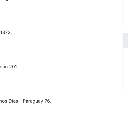
 1372.
ldán 201.
imos Días - Paraguay 76.